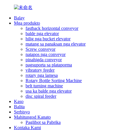
Balay
Mga produkto
fastback horizontal conveyor
balde nga elevator
hilig nga bucket elevator
matang sa panaksan nga elevator
Screw conveyor
natapos nga conveyor
pinahigda conveyor
pagsuporta sa plataporma
vibratory feeder
rotary nga lamesa
Rotary Bottle Sorting Machine
belt turning machine
usa ka balde nga elevator
disc spiral feeder
Kaso
Balita
Serbisyo
Mahitungod Kanato
Paglibot sa Pabrika
Kontaka Kami