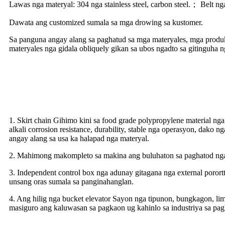
Lawas nga materyal: 304 nga stainless steel, carbon steel.； Belt
Dawata ang customized sumala sa mga drowing sa kustomer.
Sa panguna angay alang sa paghatud sa mga materyales, mga produkt
materyales nga gidala obliquely gikan sa ubos ngadto sa gitinguha n
Opsyonal nga configuration
1. Skirt chain Gihimo kini sa food grade polypropylene material ng
alkali corrosion resistance, durability, stable nga operasyon, dako
angay alang sa usa ka halapad nga materyal.
2. Mahimong makompleto sa makina ang buluhaton sa paghatod nga 
3. Independent control box nga adunay gitagana nga external por
unsang oras sumala sa panginahanglan.
4. Ang hilig nga bucket elevator Sayon nga tipunon, bungkagon, l
masiguro ang kaluwasan sa pagkaon ug kahinlo sa industriya sa pa