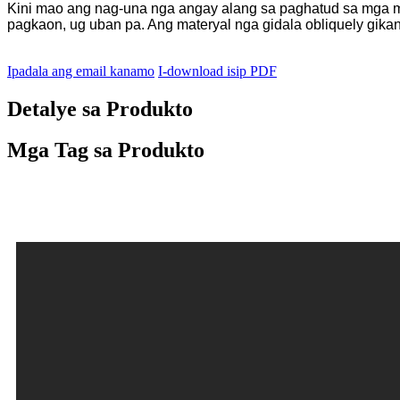
Kini mao ang nag-una nga angay alang sa paghatud sa mga mat
pagkaon, ug uban pa. Ang materyal nga gidala obliquely gikan
Ipadala ang email kanamo
I-download isip PDF
Detalye sa Produkto
Mga Tag sa Produkto
Mga Kaayohan sa Pagganap