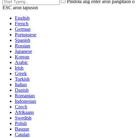
Pindota ang enter aron pangitaon o
ESC aron tapuson
English
French
German
Portuguese
Spanish
Russian
Japanese
Korean
Arabic
Irish
Greek
Turkish
Italian
Danish
Romanian
Indonesian
Czech
Afrikaans
Swedish
Polish
Basque
Catalan