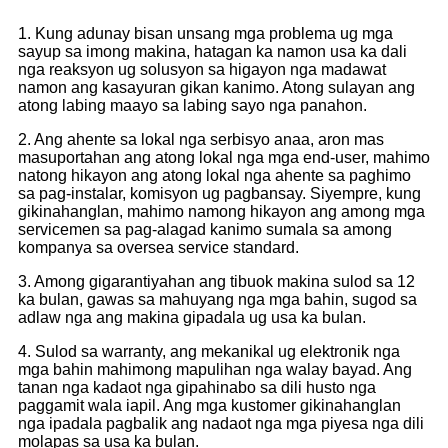
1. Kung adunay bisan unsang mga problema ug mga
sayup sa imong makina, hatagan ka namon usa ka dali
nga reaksyon ug solusyon sa higayon nga madawat
namon ang kasayuran gikan kanimo. Atong sulayan ang
atong labing maayo sa labing sayo nga panahon.
2. Ang ahente sa lokal nga serbisyo anaa, aron mas
masuportahan ang atong lokal nga mga end-user, mahimo
natong hikayon ang atong lokal nga ahente sa paghimo
sa pag-instalar, komisyon ug pagbansay. Siyempre, kung
gikinahanglan, mahimo namong hikayon ang among mga
servicemen sa pag-alagad kanimo sumala sa among
kompanya sa oversea service standard.
3. Among gigarantiyahan ang tibuok makina sulod sa 12
ka bulan, gawas sa mahuyang nga mga bahin, sugod sa
adlaw nga ang makina gipadala ug usa ka bulan.
4. Sulod sa warranty, ang mekanikal ug elektronik nga
mga bahin mahimong mapulihan nga walay bayad. Ang
tanan nga kadaot nga gipahinabo sa dili husto nga
paggamit wala iapil. Ang mga kustomer gikinahanglan
nga ipadala pagbalik ang nadaot nga mga piyesa nga dili
molapas sa usa ka bulan.