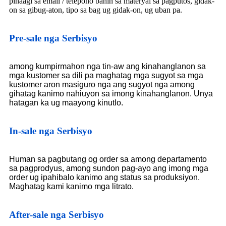
pinaagi sa email / telepono bahin sa materyal sa pagputos, gidak-
on sa gibug-aton, tipo sa bag ug gidak-on, ug uban pa.
Pre-sale nga Serbisyo
among kumpirmahon nga tin-aw ang kinahanglanon sa
mga kustomer sa dili pa maghatag mga sugyot sa mga
kustomer aron masiguro nga ang sugyot nga among
gihatag kanimo nahiuyon sa imong kinahanglanon. Unya
hatagan ka ug maayong kinutlo.
In-sale nga Serbisyo
Human sa pagbutang og order sa among departamento
sa pagprodyus, among sundon pag-ayo ang imong mga
order ug ipahibalo kanimo ang status sa produksiyon.
Maghatag kami kanimo mga litrato.
After-sale nga Serbisyo