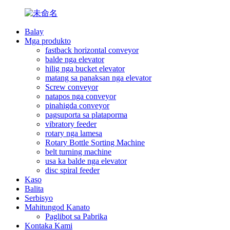
Balay
Mga produkto
fastback horizontal conveyor
balde nga elevator
hilig nga bucket elevator
matang sa panaksan nga elevator
Screw conveyor
natapos nga conveyor
pinahigda conveyor
pagsuporta sa plataporma
vibratory feeder
rotary nga lamesa
Rotary Bottle Sorting Machine
belt turning machine
usa ka balde nga elevator
disc spiral feeder
Kaso
Balita
Serbisyo
Mahitungod Kanato
Paglibot sa Pabrika
Kontaka Kami