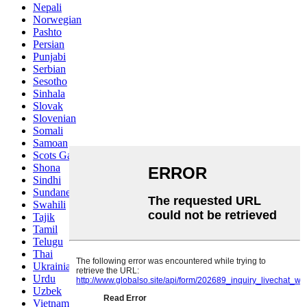
Nepali
Norwegian
Pashto
Persian
Punjabi
Serbian
Sesotho
Sinhala
Slovak
Slovenian
Somali
Samoan
Scots Gaelic
Shona
Sindhi
Sundanese
Swahili
Tajik
Tamil
Telugu
Thai
Ukrainian
Urdu
Uzbek
Vietnamese