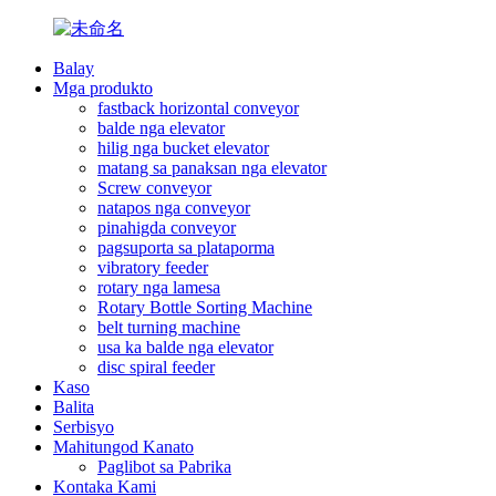
Balay
Mga produkto
fastback horizontal conveyor
balde nga elevator
hilig nga bucket elevator
matang sa panaksan nga elevator
Screw conveyor
natapos nga conveyor
pinahigda conveyor
pagsuporta sa plataporma
vibratory feeder
rotary nga lamesa
Rotary Bottle Sorting Machine
belt turning machine
usa ka balde nga elevator
disc spiral feeder
Kaso
Balita
Serbisyo
Mahitungod Kanato
Paglibot sa Pabrika
Kontaka Kami