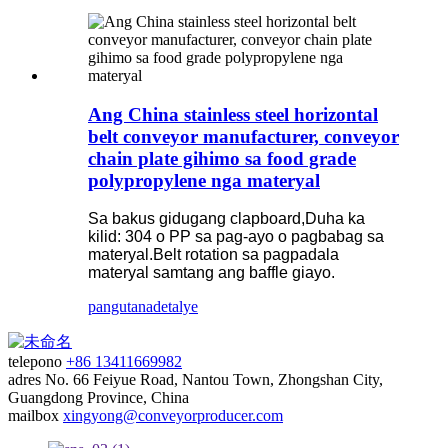
Ang China stainless steel horizontal
belt conveyor manufacturer, conveyor
chain plate gihimo sa food grade
polypropylene nga materyal
Sa bakus gidugang clapboard,Duha ka
kilid: 304 o PP sa pag-ayo o pagbabag sa
materyal.Belt rotation sa pagpadala
materyal samtang ang baffle giayo.
pangutana
detalye
telepono
+86 13411669982
adres
No. 66 Feiyue Road, Nantou Town, Zhongshan City,
Guangdong Province, China
mailbox
xingyong@conveyorproducer.com