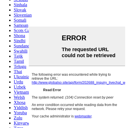
Sinhala
Slovak
Slovenian
Somali
Samoan
Scots Gaelic
Shona
Sindhi
Sundanese
Swahili
Tajik
Tamil
Telugu
Thai
Ukrainian
Urdu
Uzbek
Vietnamese
Welsh
Xhosa
Yiddish
Yoruba
Zulu
Kinyarwanda