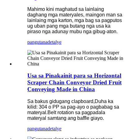
Mahimo kini maghatud sa lainlaing
daghang mga materyales, maingon man sa
lainlaing mga karton, mga bag sa pagputos
ug uban pang mga butang nga usa ka
piraso nga adunay mubu nga gibug-aton.
pangutana
detalye
Usa sa Pinakainit para sa Horizontal
Scraper Chain Conveyor Dried Fruit
Conveying Made in China
Sa bakus gidugang clapboard,Duha ka
kilid: 304 o PP sa pag-ayo o pagbabag sa
materyal.Belt rotation sa pagpadala
materyal samtang ang baffle giayo.
pangutana
detalye