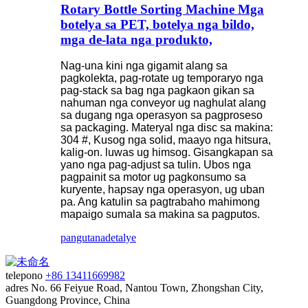
Rotary Bottle Sorting Machine Mga
botelya sa PET, botelya nga bildo,
mga de-lata nga produkto,
Nag-una kini nga gigamit alang sa
pagkolekta, pag-rotate ug temporaryo nga
pag-stack sa bag nga pagkaon gikan sa
nahuman nga conveyor ug naghulat alang
sa dugang nga operasyon sa pagproseso
sa packaging. Materyal nga disc sa makina:
304 #, Kusog nga solid, maayo nga hitsura,
kalig-on. luwas ug himsog. Gisangkapan sa
yano nga pag-adjust sa tulin. Ubos nga
pagpainit sa motor ug pagkonsumo sa
kuryente, hapsay nga operasyon, ug uban
pa. Ang katulin sa pagtrabaho mahimong
mapaigo sumala sa makina sa pagputos.
pangutana
detalye
telepono
+86 13411669982
adres
No. 66 Feiyue Road, Nantou Town, Zhongshan City,
Guangdong Province, China