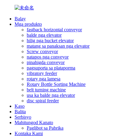
Balay
Mga produkto
fastback horizontal conveyor
balde nga elevator
hilig nga bucket elevator
matang sa panaksan nga elevator
Screw conveyor
natapos nga conveyor
pinahigda conveyor
pagsuporta sa plataporma
vibratory feeder
rotary nga lamesa
Rotary Bottle Sorting Machine
belt turning machine
usa ka balde nga elevator
disc spiral feeder
Kaso
Balita
Serbisyo
Mahitungod Kanato
Paglibot sa Pabrika
Kontaka Kami