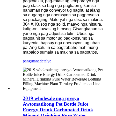
pagkolekta, pag-rotate ug temporaryo nga
pag-stack sa bag nga pagkaon gikan sa
nahuman nga conveyor ug naghulat alang
sa dugang nga operasyon sa pagproseso
sa packaging. Materyal nga disc sa makina:
304 #, Kusog nga solid, maayo nga hitsura,
kalig-on. luwas ug himsog. Gisangkapan sa
yano nga pag-adjust sa tulin. Ubos nga
pagpainit sa motor ug pagkonsumo sa
kuryente, hapsay nga operasyon, ug uban
pa. Ang katulin sa pagtrabaho mahimong
mapaigo sumala sa makina sa pagputos.
pangutana
detalye
2019 wholesale nga presyo
Awtomatikong Pet Bottle Juice
Energy Drink Carbonated Drink
Mineral Drinking Pure Water