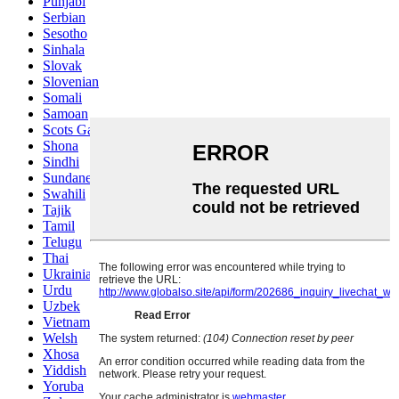
Punjabi
Serbian
Sesotho
Sinhala
Slovak
Slovenian
Somali
Samoan
Scots Gaelic
Shona
Sindhi
Sundanese
Swahili
Tajik
Tamil
Telugu
Thai
Ukrainian
Urdu
Uzbek
Vietnamese
Welsh
Xhosa
Yiddish
Yoruba