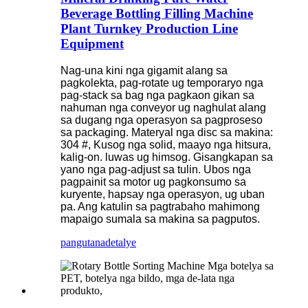
Beverage Bottling Filling Machine
Plant Turnkey Production Line
Equipment
Nag-una kini nga gigamit alang sa
pagkolekta, pag-rotate ug temporaryo nga
pag-stack sa bag nga pagkaon gikan sa
nahuman nga conveyor ug naghulat alang
sa dugang nga operasyon sa pagproseso
sa packaging. Materyal nga disc sa makina:
304 #, Kusog nga solid, maayo nga hitsura,
kalig-on. luwas ug himsog. Gisangkapan sa
yano nga pag-adjust sa tulin. Ubos nga
pagpainit sa motor ug pagkonsumo sa
kuryente, hapsay nga operasyon, ug uban
pa. Ang katulin sa pagtrabaho mahimong
mapaigo sumala sa makina sa pagputos.
pangutana
detalye