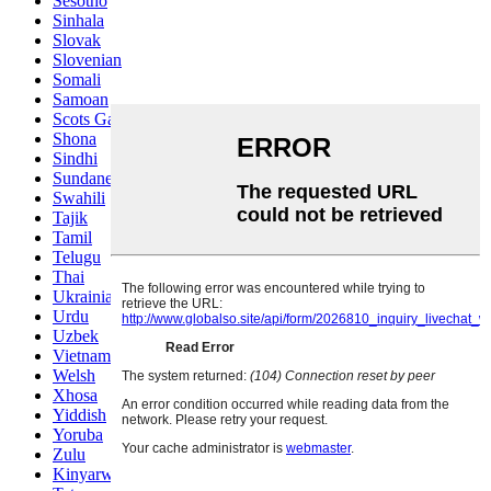
Sesotho
Sinhala
Slovak
Slovenian
Somali
Samoan
Scots Gaelic
Shona
Sindhi
Sundanese
Swahili
Tajik
Tamil
Telugu
Thai
Ukrainian
Urdu
Uzbek
Vietnamese
Welsh
Xhosa
Yiddish
Yoruba
Zulu
Kinyarwanda