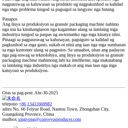
nagpauswag sa kaluwasan sa produkto ug nagpakunhod sa kalidad
nga mga problema tungod sa pagsagol sa langyaw nga butang.
Panapos
Ang linya sa produksiyon sa granule packaging machine nahimo
nga usa ka kinahanglanon nga kagamitan alang sa lainlaing mga
industriya tungod sa paspas ug awtomatiko nga mga kinaiya niini.
Pinaagi sa pagpauswag sa kahusayan, pagsiguro sa kalidad ug
pagkunhod sa mga gasto, nakab-ot niini ang taas nga mga sumbanan
sa mga kustomer alang sa pagputos. Sa umaabot, uban ang padayon
nga pag-uswag sa teknolohiya, ang linya sa produksiyon sa granule
packaging machine mahimong labi ka intelihente, nga makatabang
sa lainlaing mga industriya nga makab-ot ang mas taas nga mga
katuyoan sa produksiyon.
Oras sa pag-post: Abr-30-2025
telepono
+86 13411669982
adres
No. 66 Feiyue Road, Nantou Town, Zhongshan City,
Guangdong Province, China
mailbox
xingyong@conveyorproducer.com