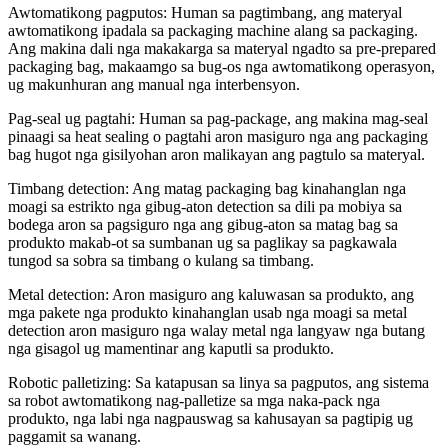
Awtomatikong pagputos: Human sa pagtimbang, ang materyal
awtomatikong ipadala sa packaging machine alang sa packaging.
Ang makina dali nga makakarga sa materyal ngadto sa pre-prepared
packaging bag, makaamgo sa bug-os nga awtomatikong operasyon,
ug makunhuran ang manual nga interbensyon.
Pag-seal ug pagtahi: Human sa pag-package, ang makina mag-seal
pinaagi sa heat sealing o pagtahi aron masiguro nga ang packaging
bag hugot nga gisilyohan aron malikayan ang pagtulo sa materyal.
Timbang detection: Ang matag packaging bag kinahanglan nga
moagi sa estrikto nga gibug-aton detection sa dili pa mobiya sa
bodega aron sa pagsiguro nga ang gibug-aton sa matag bag sa
produkto makab-ot sa sumbanan ug sa paglikay sa pagkawala
tungod sa sobra sa timbang o kulang sa timbang.
Metal detection: Aron masiguro ang kaluwasan sa produkto, ang
mga pakete nga produkto kinahanglan usab nga moagi sa metal
detection aron masiguro nga walay metal nga langyaw nga butang
nga gisagol ug mamentinar ang kaputli sa produkto.
Robotic palletizing: Sa katapusan sa linya sa pagputos, ang sistema
sa robot awtomatikong nag-palletize sa mga naka-pack nga
produkto, nga labi nga nagpauswag sa kahusayan sa pagtipig ug
paggamit sa wanang.